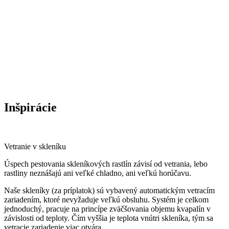
Inšpirácie
Vetranie v skleníku
Úspech pestovania skleníkových rastlín závisí od vetrania, lebo
rastliny neznášajú ani veľké chladno, ani veľkú horúčavu.
Naše skleníky (za príplatok) sú vybavený automatickým vetracím
zariadením, ktoré nevyžaduje veľkú obsluhu. Systém je celkom
jednoduchý, pracuje na princípe zväčšovania objemu kvapalín v
závislosti od teploty. Čím vyššia je teplota vnútri skleníka, tým sa
vetracie zariadenie viac otvára.