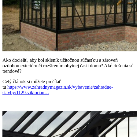
Ako docieliť, aby bol skleník užitočnou súčasťou a zároveň
ozdobou exteriéru či rozšírením obytnej časti domu? Aké riešenia sú
trendové?
Celý článok si môžete prečítať
tu
https://www.zahradnymagazin.sk/vybavenie/zahradne-
stavby/1129-viktorian…