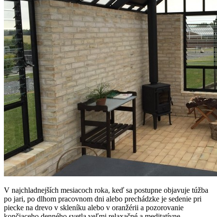
V najchladnejších mesiacoch roka, keď sa postupne objavuje túžba
po jari, po dlhom pracovnom dni alebo prechádzke je sedenie pri
piecke na drevo v skleníku alebo v oranžérii a pozorovanie
končiaceho denného svetla veľmi relaxačné a meditatívne.