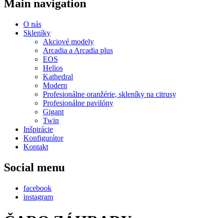
Main navigation
O nás
Skleníky
Akciové modely
Arcadia a Arcadia plus
EOS
Helios
Kathedral
Modern
Profesionálne oranžérie, skleníky na citrusy
Profesionálne pavilóny
Gigant
Twin
Inšpirácie
Konfigurátor
Kontakt
Social menu
facebook
instagram